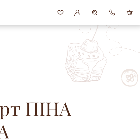
орт ПІНА
А