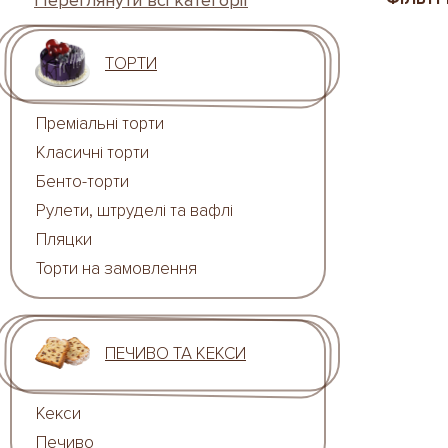
Переглянути всі категорії
ТОРТИ
Преміальні торти
Класичні торти
Бенто-торти
Рулети, штруделі та вафлі
Пляцки
Торти на замовлення
ПЕЧИВО ТА КЕКСИ
Кекси
Печиво