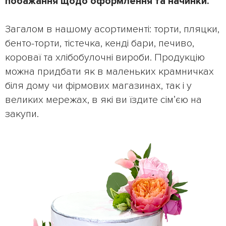
побажання щодо оформлення та начинки.
Загалом в нашому асортименті: торти, пляцки,
бенто-торти, тістечка, кенді бари, печиво,
короваї та хлібобулочні вироби. Продукцію
можна придбати як в маленьких крамничках
біля дому чи фірмових магазинах, так і у
великих мережах, в які ви їздите сімʼєю на
закупи.