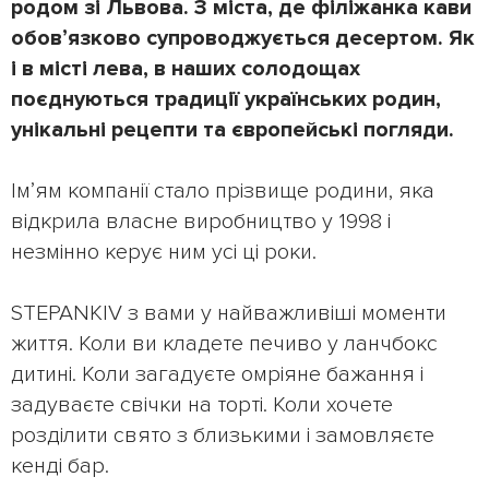
родом зі Львова. З міста, де філіжанка кави
обовʼязково супроводжується десертом. Як
і в місті лева, в наших солодощах
поєднуються традиції українських родин,
унікальні рецепти та європейські погляди.
Імʼям компанії стало прізвище родини, яка
відкрила власне виробництво у 1998 і
незмінно керує ним усі ці роки.
STEPANKIV з вами у найважливіші моменти
життя. Коли ви кладете печиво у ланчбокс
дитині. Коли загадуєте омріяне бажання і
задуваєте свічки на торті. Коли хочете
розділити свято з близькими і замовляєте
кенді бар.