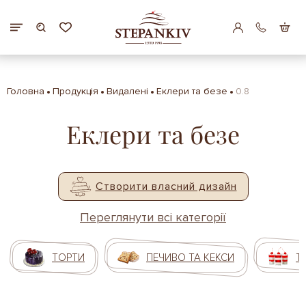
Головна
Продукція
Видалені
Еклери та безе
0.8
Еклери та безе
Створити власний дизайн
Переглянути всі категорії
ТОРТИ
ПЕЧИВО ТА КЕКСИ
Т