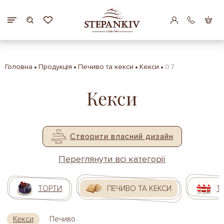
Головна
Продукція
Печиво та кекси
Кекси
0.7
Кекси
Створити власний дизайн
Переглянути всі категорії
ТОРТИ
ПЕЧИВО ТА КЕКСИ
Т
Кекси
Печиво