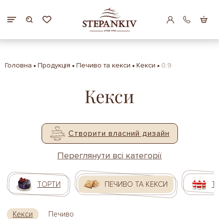
Головна
Продукція
Печиво та кекси
Кекси
0.9
Кекси
Створити власний дизайн
Переглянути всі категорії
ТОРТИ
ПЕЧИВО ТА КЕКСИ
Т
Кекси
Печиво