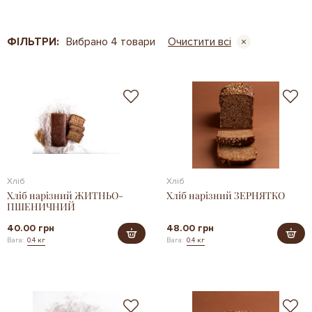
ФІЛЬТРИ:
Вибрано 4 товари
Очистити всі
Хліб
Хліб
Хліб нарізний ЖИТНЬО-
Хліб нарізний ЗЕРНЯТКО
ПШЕНИЧНИЙ
40.00 грн
48.00 грн
Вага:
0.4 кг
Вага:
0.4 кг