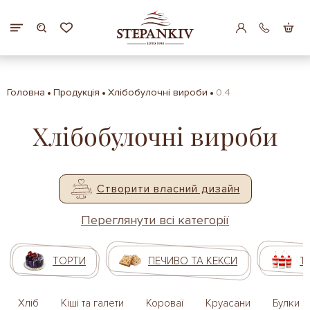
Головна
Продукція
Хлібобулочні вироби
0.4
Хлібобулочні вироби
Створити власний дизайн
Переглянути всі категорії
ТОРТИ
ПЕЧИВО ТА КЕКСИ
Т
Хліб
Кіші та галети
Короваї
Круасани
Булки