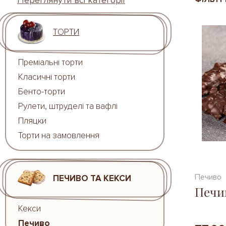
Переглянути всі категорії
ТОРТИ
Преміальні торти
Класичні торти
Бенто-торти
Рулети, штруделі та вафлі
Пляцки
Торти на замовлення
Печиво
ПЕЧИВО ТА КЕКСИ
Печи
Кекси
Печиво