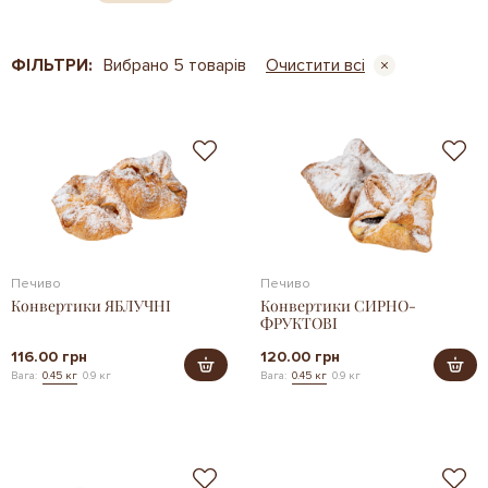
ФІЛЬТРИ:
Вибрано 5 товарів
Очистити всі
Печиво
Печиво
Конвертики ЯБЛУЧНІ
Конвертики СИРНО-
ФРУКТОВІ
116.00 грн
120.00 грн
Вага:
0.45 кг
0.9 кг
Вага:
0.45 кг
0.9 кг