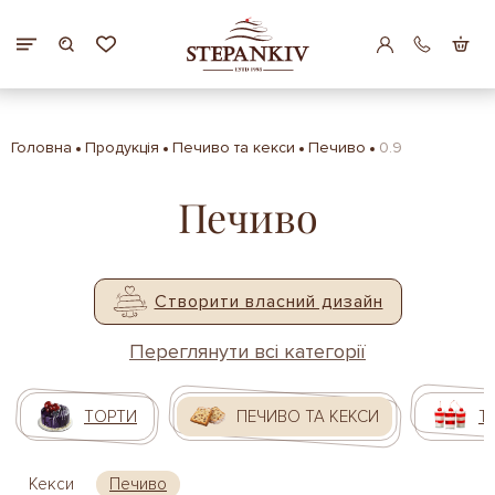
Головна
Продукція
Печиво та кекси
Печиво
0.9
Печиво
Створити власний дизайн
Переглянути всі категорії
ТОРТИ
ПЕЧИВО ТА КЕКСИ
Т
Кекси
Печиво