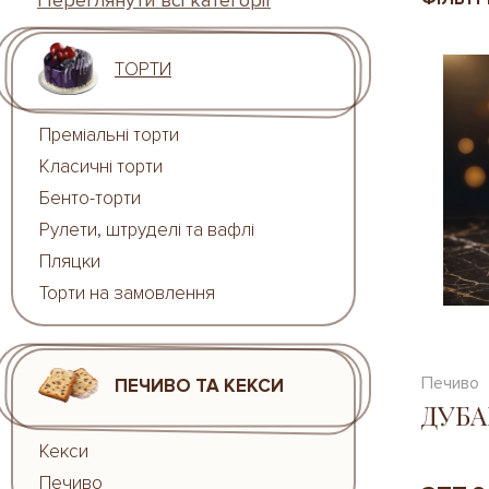
Переглянути всі категорії
ТОРТИ
Преміальні торти
Класичні торти
Бенто-торти
Рулети, штруделі та вафлі
Пляцки
Торти на замовлення
Печиво
ПЕЧИВО ТА КЕКСИ
ДУБА
Кекси
Печиво