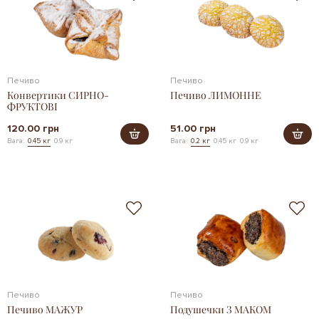
Печиво
Печиво
Конвертики СИРНО-
Печиво ЛИМОННЕ
ФРУКТОВІ
120.00 грн
51.00 грн
Вага:
0.45 кг
0.9 кг
Вага:
0.2 кг
0.45 кг
0.9 кг
Печиво
Печиво
Печиво МАЖУР
Подушечки З МАКОМ