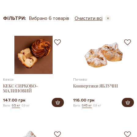
ФІЛЬТРИ:
Вибрано 6 товарів
Очистити всі
Кекси
Печиво
КЕКС СИРКОВО-
Конвертики ЯБЛУЧНІ
МАЛИНОВИЙ
147.00 грн
116.00 грн
Вага:
0.5 кг
0.9 кг
Вага:
0.45 кг
0.9 кг