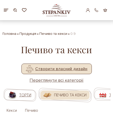
Головна
Продукція
Печиво та кекси
0.9
Печиво та кекси
Створити власний дизайн
Переглянути всі категорії
ТОРТИ
ПЕЧИВО ТА КЕКСИ
Т
Кекси
Печиво