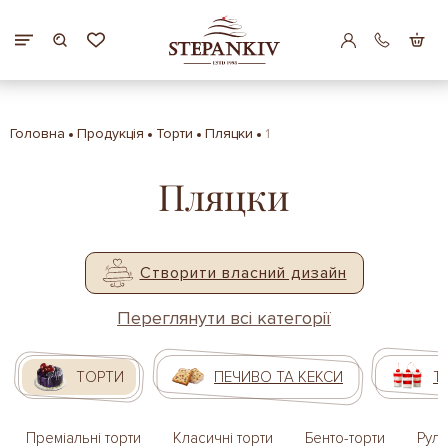
Головна
Продукція
Торти
Пляцки
1
Пляцки
Створити власний дизайн
Переглянути всі категорії
ТОРТИ
ПЕЧИВО ТА КЕКСИ
Т
Преміальні торти
Класичні торти
Бенто-торти
Руле