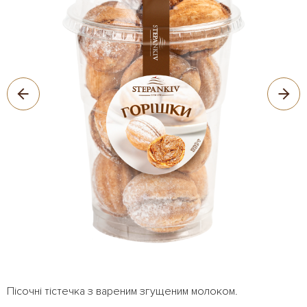
Пісочні тістечка з вареним згущеним молоком.