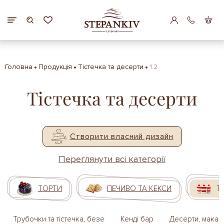
Головна
Продукція
Тістечка та десерти
1.2
Тістечка та десерти
Створити власний дизайн
Переглянути всі категорії
ТОРТИ
ПЕЧИВО ТА КЕКСИ
Т
Трубочки та тістечка, безе
Кенді бар
Десерти, макар