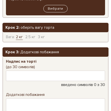
Вибрати
Крок 2:
оберіть вагу торта
Вага:
2 кг
2.5 кг
3 кг
Крок 3:
Додаткові побажання
Надпис на торті
(до 30 символів)
введено символів
0
з 30
Додаткові побажання