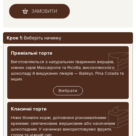
ЗАМОВИТИ
Крок 1:
Виберіть начинку
Преміальні торти
Виготовляються з натуральних тваринних вершків,
ніжних сирів Mascarpone та Ricotta, високоякісного
шоколаду й вишуканих лікерів — Baileys, Pina Colada та
інших.
Вибрати
Класичні торти
Ніжні бісквітні коржі, доповнені різноманітними
кремами: сметанковим, вершковим або насиченим
шоколадним. У начинках використовуємо фрукти,
горіхи та ніжний сир.