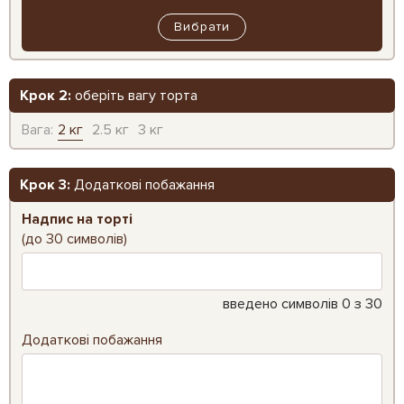
Вибрати
Крок 2:
оберіть вагу торта
Вага:
2 кг
2.5 кг
3 кг
Крок 3:
Додаткові побажання
Надпис на торті
(до 30 символів)
введено символів
0
з 30
Додаткові побажання