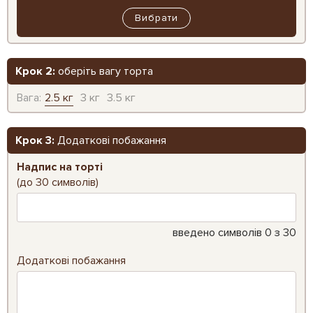
Вибрати
Крок 2:
оберіть вагу торта
Вага:
2.5 кг
3 кг
3.5 кг
Крок 3:
Додаткові побажання
Надпис на торті
(до 30 символів)
введено символів
0
з 30
Додаткові побажання