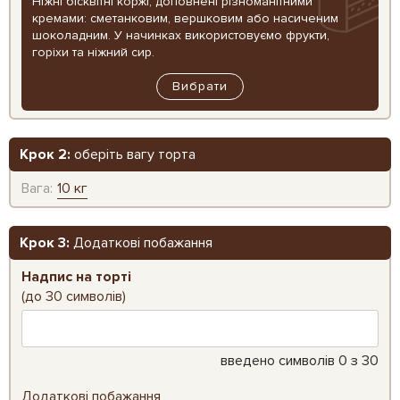
Ніжні бісквітні коржі, доповнені різноманітними
кремами: сметанковим, вершковим або насиченим
шоколадним. У начинках використовуємо фрукти,
горіхи та ніжний сир.
Вибрати
Крок 2:
оберіть вагу торта
Вага:
10 кг
Крок 3:
Додаткові побажання
Надпис на торті
(до 30 символів)
введено символів
0
з 30
Додаткові побажання