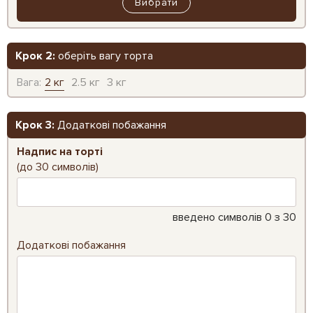
Вибрати
Крок 2:
оберіть вагу торта
Вага:
2 кг
2.5 кг
3 кг
Крок 3:
Додаткові побажання
Надпис на торті
(до 30 символів)
введено символів
0
з 30
Додаткові побажання