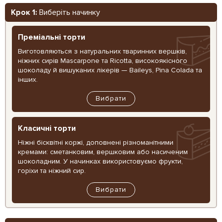
Крок 1:
Виберіть начинку
Преміальні торти
Виготовляються з натуральних тваринних вершків,
ніжних сирів Mascarpone та Ricotta, високоякісного
шоколаду й вишуканих лікерів — Baileys, Pina Colada та
інших.
Вибрати
Класичні торти
Ніжні бісквітні коржі, доповнені різноманітними
кремами: сметанковим, вершковим або насиченим
шоколадним. У начинках використовуємо фрукти,
горіхи та ніжний сир.
Вибрати