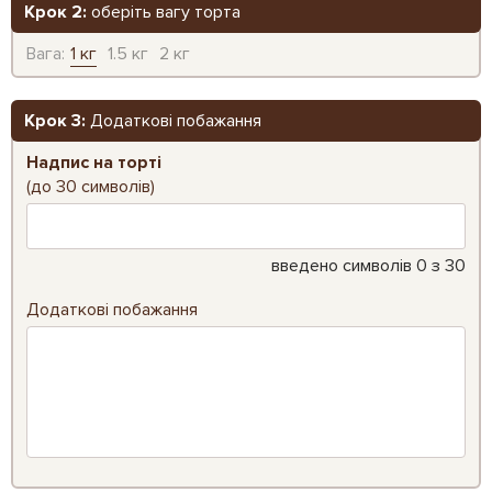
Крок 2:
оберіть вагу торта
Вага:
1 кг
1.5 кг
2 кг
Крок 3:
Додаткові побажання
Надпис на торті
(до 30 символів)
введено символів
0
з 30
Додаткові побажання