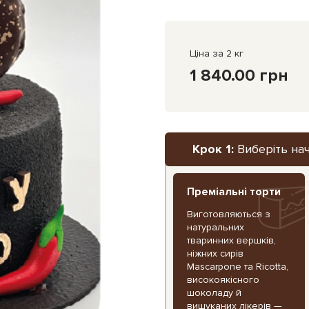
Ціна за 2 кг
1 840.00 грн
Крок 1:
Виберіть на
Преміальні торти
Виготовляються з
натуральних
тваринних вершків,
ніжних сирів
Mascarpone та Ricotta,
високоякісного
шоколаду й
вишуканих лікерів —