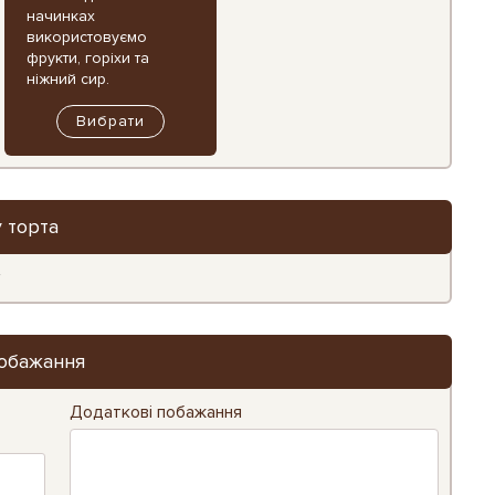
начинках
використовуємо
фрукти, горіхи та
ніжний сир.
Вибрати
 торта
г
обажання
Додаткові побажання