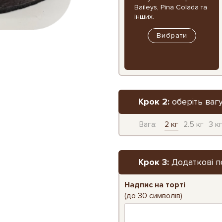
Baileys, Pina Colada та
інших.
Вибрати
Крок 2:
оберіть вагу
Вага:
2 кг
2.5 кг
3 к
Крок 3:
Додаткові п
Надпис на торті
(до 30 символів)