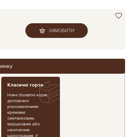
ЗАМОВИТИ
чинку
Класичні торти
Ніжні бісквітні коржі,
доповнені
різноманітними
кремами:
сметанковим,
вершковим або
насиченим
шоколадним. У