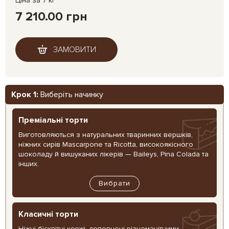
Ціна за 7 кг
7 210.00 грн
ЗАМОВИТИ
Крок 1:
Виберіть начинку
Преміальні торти
Виготовляються з натуральних тваринних вершків,
ніжних сирів Mascarpone та Ricotta, високоякісного
шоколаду й вишуканих лікерів — Baileys, Pina Colada та
інших.
Вибрати
Класичні торти
Ніжні бісквітні коржі, доповнені різноманітними