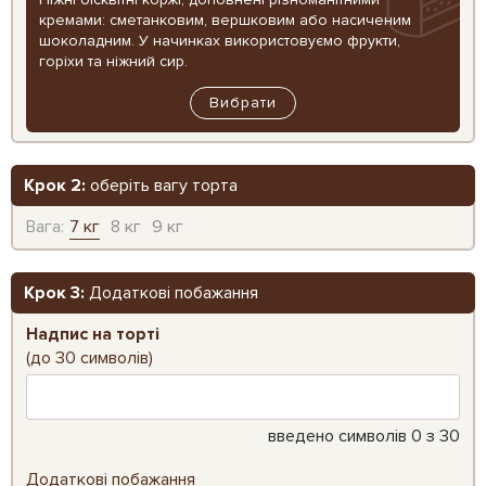
кремами: сметанковим, вершковим або насиченим
шоколадним. У начинках використовуємо фрукти,
горіхи та ніжний сир.
Вибрати
Крок 2:
оберіть вагу торта
Вага:
7 кг
8 кг
9 кг
Крок 3:
Додаткові побажання
Надпис на торті
(до 30 символів)
введено символів
0
з 30
Додаткові побажання