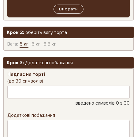
Вибрати
Крок 2:
оберіть вагу торта
Вага:
5 кг
6 кг
6.5 кг
Крок 3:
Додаткові побажання
Надпис на торті
(до 30 символів)
введено символів
0
з 30
Додаткові побажання