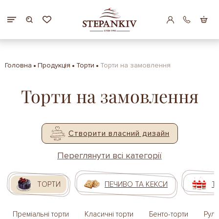
Головна
Продукція
Торти
Торти на замовлення
Торти на замовлення
Створити власний дизайн
Переглянути всі категорії
ТОРТИ
ПЕЧИВО ТА КЕКСИ
Т
Преміальні торти
Класичні торти
Бенто-торти
Руле