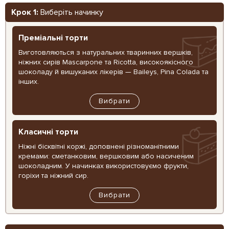
Крок 1:
Виберіть начинку
Преміальні торти
Виготовляються з натуральних тваринних вершків,
ніжних сирів Mascarpone та Ricotta, високоякісного
шоколаду й вишуканих лікерів — Baileys, Pina Colada та
інших.
Вибрати
Класичні торти
Ніжні бісквітні коржі, доповнені різноманітними
кремами: сметанковим, вершковим або насиченим
шоколадним. У начинках використовуємо фрукти,
горіхи та ніжний сир.
Вибрати