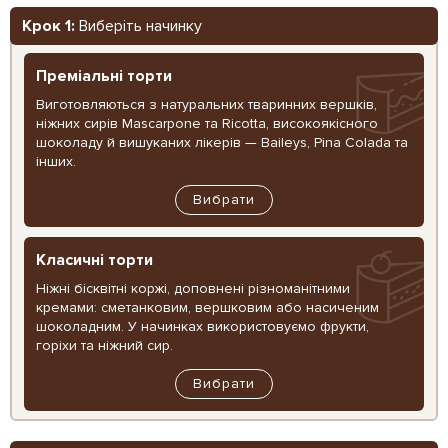
Крок 1:
Виберіть начинку
Преміальні торти
Виготовляються з натуральних тваринних вершків,
ніжних сирів Mascarpone та Ricotta, високоякісного
шоколаду й вишуканих лікерів — Baileys, Pina Colada та
інших.
Вибрати
Класичні торти
Ніжні бісквітні коржі, доповнені різноманітними
кремами: сметанковим, вершковим або насиченим
шоколадним. У начинках використовуємо фрукти,
горіхи та ніжний сир.
Вибрати