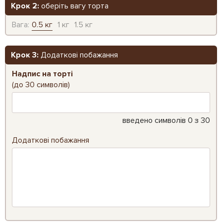
Крок 2:
оберіть вагу торта
Вага:
0.5 кг
1 кг
1.5 кг
Крок 3:
Додаткові побажання
Надпис на торті
(до 30 символів)
введено символів
0
з 30
Додаткові побажання