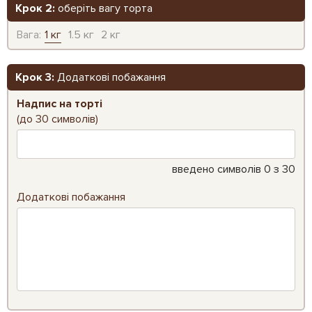
Крок 2:
оберіть вагу торта
Вага:
1 кг
1.5 кг
2 кг
Крок 3:
Додаткові побажання
Надпис на торті
(до 30 символів)
введено символів
0
з 30
Додаткові побажання