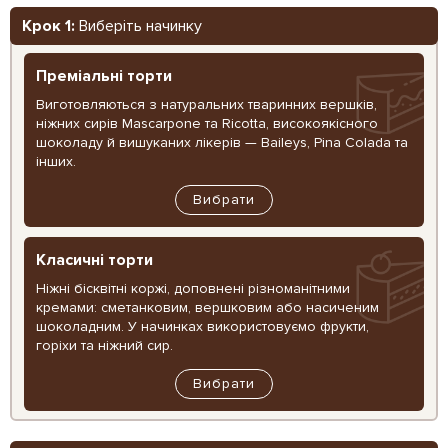
Крок 1:
Виберіть начинку
Преміальні торти
Виготовляються з натуральних тваринних вершків,
ніжних сирів Mascarpone та Ricotta, високоякісного
шоколаду й вишуканих лікерів — Baileys, Pina Colada та
інших.
Вибрати
Класичні торти
Ніжні бісквітні коржі, доповнені різноманітними
кремами: сметанковим, вершковим або насиченим
шоколадним. У начинках використовуємо фрукти,
горіхи та ніжний сир.
Вибрати