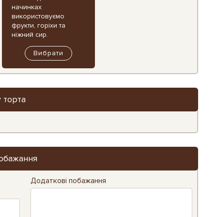
начинках
використовуємо
фрукти, горіхи та
ніжний сир.
Вибрати
 торта
обажання
Додаткові побажання