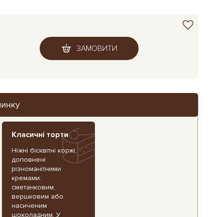
ЗАМОВИТИ
чинку
Класичні торти
Ніжні бісквітні коржі,
доповнені
різноманітними
кремами:
сметанковим,
вершковим або
насиченим
шоколадним. У