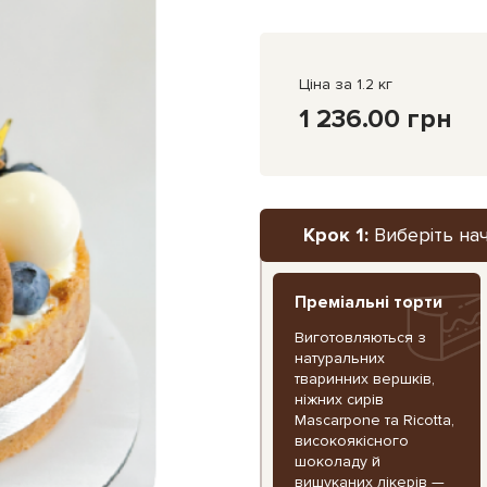
Ціна за 1.2 кг
1 236.00 грн
Крок 1:
Виберіть на
Преміальні торти
Виготовляються з
натуральних
тваринних вершків,
ніжних сирів
Mascarpone та Ricotta,
високоякісного
шоколаду й
вишуканих лікерів —