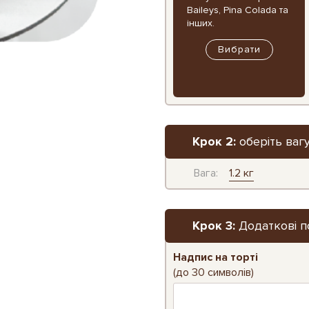
Baileys, Pina Colada та
інших.
Вибрати
Крок 2:
оберіть вагу
Вага:
1.2 кг
Крок 3:
Додаткові п
Надпис на торті
(до 30 символів)