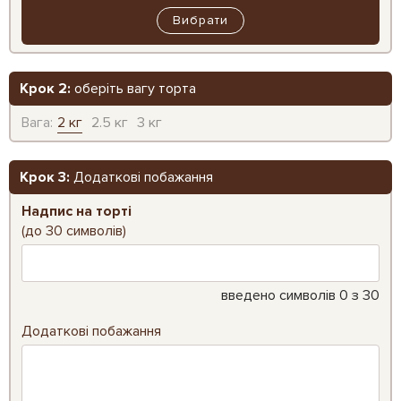
Вибрати
Крок 2:
оберіть вагу торта
Вага:
2 кг
2.5 кг
3 кг
Крок 3:
Додаткові побажання
Надпис на торті
(до 30 символів)
введено символів
0
з 30
Додаткові побажання