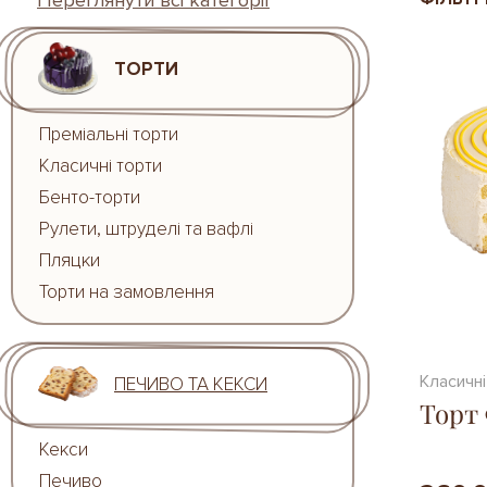
Переглянути всі категорії
ТОРТИ
Преміальні торти
Класичні торти
Бенто-торти
Рулети, штруделі та вафлі
Пляцки
Торти на замовлення
Класичні
ПЕЧИВО ТА КЕКСИ
Торт
Кекси
Печиво