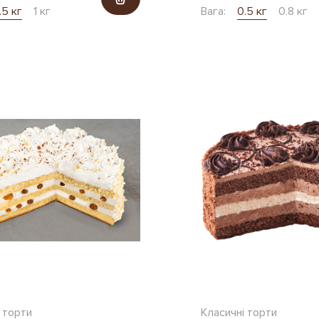
.5 кг
1 кг
Вага:
0.5 кг
0.8 кг
 торти
Класичні торти