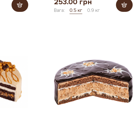
253.00 грн
Вага:
0.5 кг
0.9 кг