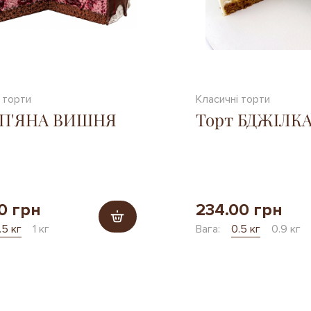
 торти
Класичні торти
 П'ЯНА ВИШНЯ
Торт БДЖІЛК
0 грн
234.00 грн
.5 кг
1 кг
Вага:
0.5 кг
0.9 кг