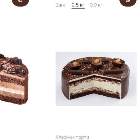
Вага:
0.5 кг
0.9 кг
Класичні торти