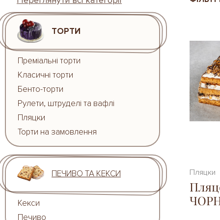
Переглянути всі категорії
ТОРТИ
Преміальні торти
Класичні торти
Бенто-торти
Рулети, штруделі та вафлі
Пляцки
Торти на замовлення
Пляцки
ПЕЧИВО ТА КЕКСИ
Пляц
ЧОР
Кекси
Печиво