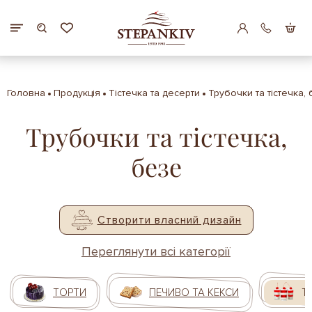
Головна
Продукція
Тістечка та десерти
Трубочки та тістечка,
Трубочки та тістечка,
безе
Створити власний дизайн
Переглянути всі категорії
ТОРТИ
ПЕЧИВО ТА КЕКСИ
Т