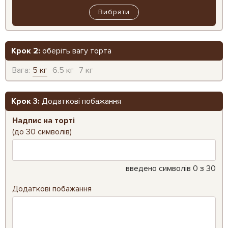
Вибрати
Крок 2:
оберіть вагу торта
Вага:
5 кг
6.5 кг
7 кг
Крок 3:
Додаткові побажання
Надпис на торті
(до 30 символів)
введено символів
0
з 30
Додаткові побажання