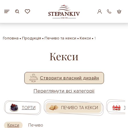
Головна
Продукція
Печиво та кекси
Кекси
1
Кекси
Створити власний дизайн
Переглянути всі категорії
ТОРТИ
ПЕЧИВО ТА КЕКСИ
Т
Кекси
Печиво