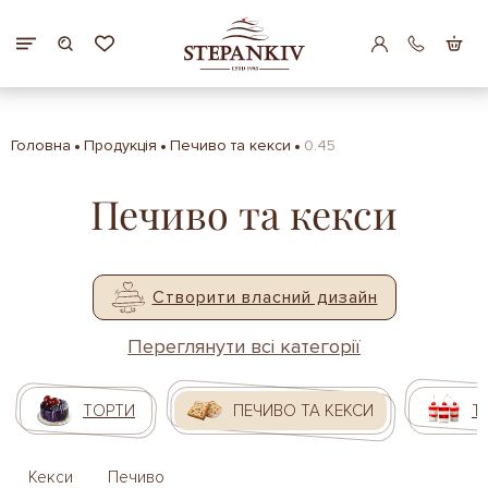
Головна
Продукція
Печиво та кекси
0.45
Печиво та кекси
Створити власний дизайн
Переглянути всі категорії
ТОРТИ
ПЕЧИВО ТА КЕКСИ
Т
Кекси
Печиво