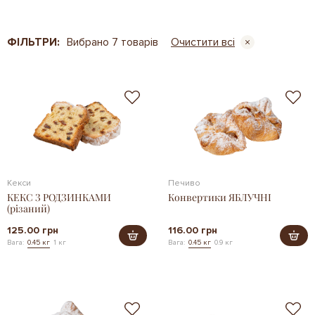
ФІЛЬТРИ:
Вибрано 7 товарів
Очистити всі
Кекси
Печиво
КЕКС З РОДЗИНКАМИ
Конвертики ЯБЛУЧНІ
(різаний)
125.00 грн
116.00 грн
Вага:
0.45 кг
1 кг
Вага:
0.45 кг
0.9 кг