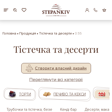
Головна
Продукція
Тістечка та десерти
0.55
Тістечка та десерти
Створити власний дизайн
Переглянути всі категорії
ТОРТИ
ПЕЧИВО ТА КЕКСИ
Т
Трубочки та тістечка, безе
Кенді бар
Десерти, макар