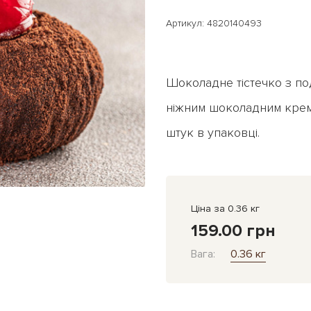
Артикул: 4820140493
Шоколадне тістечко з под
ніжним шоколадним крем
штук в упаковці.
Ціна за 0.36 кг
159.00 грн
Вага:
0.36 кг