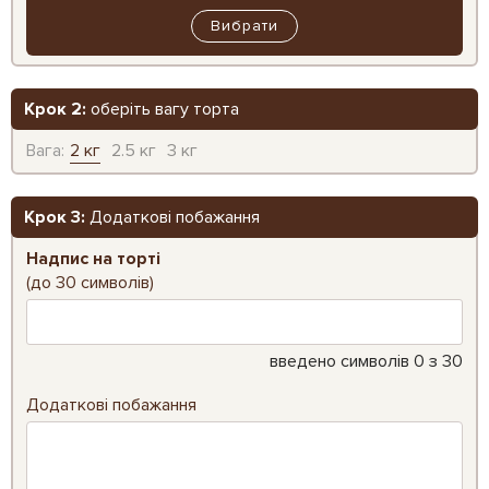
Вибрати
Крок 2:
оберіть вагу торта
Вага:
2 кг
2.5 кг
3 кг
Крок 3:
Додаткові побажання
Надпис на торті
(до 30 символів)
введено символів
0
з 30
Додаткові побажання