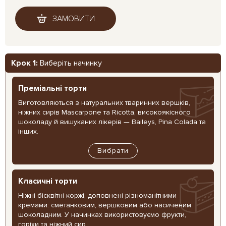
ЗАМОВИТИ
Крок 1:
Виберіть начинку
Преміальні торти
Виготовляються з натуральних тваринних вершків,
ніжних сирів Mascarpone та Ricotta, високоякісного
шоколаду й вишуканих лікерів — Baileys, Pina Colada та
інших.
Вибрати
Класичні торти
Ніжні бісквітні коржі, доповнені різноманітними
кремами: сметанковим, вершковим або насиченим
шоколадним. У начинках використовуємо фрукти,
горіхи та ніжний сир.