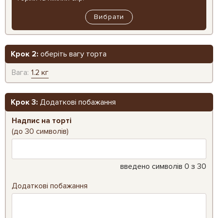
Вибрати
Крок 2:
оберіть вагу торта
Вага:
1.2 кг
Крок 3:
Додаткові побажання
Надпис на торті
(до 30 символів)
введено символів
0
з 30
Додаткові побажання