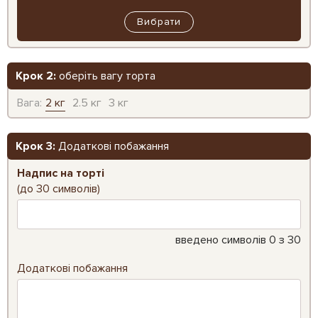
Вибрати
Крок 2:
оберіть вагу торта
Вага:
2 кг
2.5 кг
3 кг
Крок 3:
Додаткові побажання
Надпис на торті
(до 30 символів)
введено символів
0
з 30
Додаткові побажання