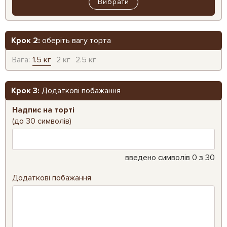
Вибрати
Крок 2:
оберіть вагу торта
Вага:
1.5 кг
2 кг
2.5 кг
Крок 3:
Додаткові побажання
Надпис на торті
(до 30 символів)
введено символів
0
з 30
Додаткові побажання