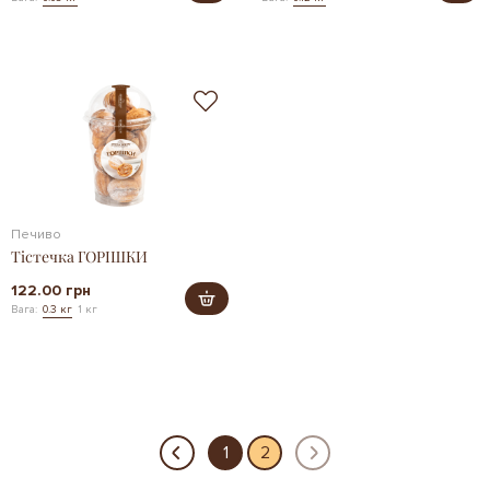
Печиво
Тістечка ГОРІШКИ
122.00 грн
Вага:
0.3 кг
1 кг
1
2