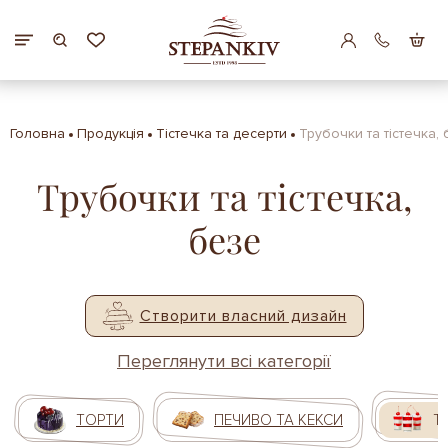
Головна
Продукція
Тістечка та десерти
Трубочки та тістечка,
Трубочки та тістечка,
безе
Створити власний дизайн
Переглянути всі категорії
ТОРТИ
ПЕЧИВО ТА КЕКСИ
Т