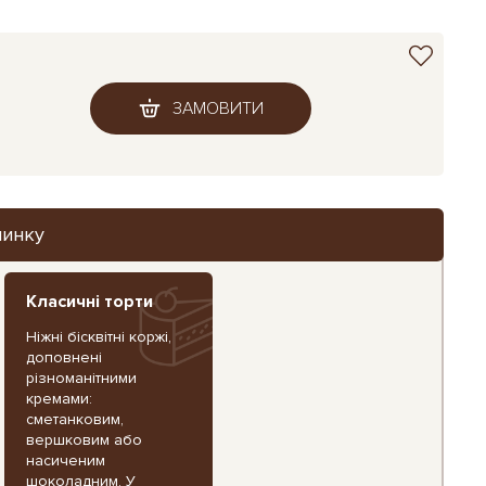
ЗАМОВИТИ
чинку
Класичні торти
Ніжні бісквітні коржі,
доповнені
різноманітними
кремами:
сметанковим,
вершковим або
насиченим
шоколадним. У