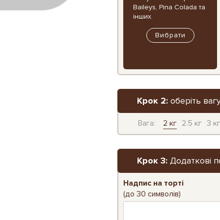
Baileys, Pina Colada та
інших.
Вибрати
Крок 2:
оберіть вагу
Вага:
2 кг
2.5 кг
3 к
Крок 3:
Додаткові п
Надпис на торті
(до 30 символів)