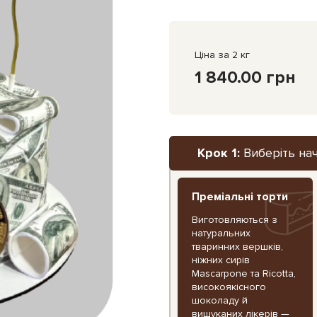
Ціна за 2 кг
1 840.00 грн
Крок 1:
Виберіть на
Преміальні торти
Виготовляються з
натуральних
тваринних вершків,
ніжних сирів
Mascarpone та Ricotta,
високоякісного
шоколаду й
вишуканих лікерів —