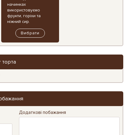
начинках
використовуємо
фрукти, горіхи та
ніжний сир.
Вибрати
 торта
г
обажання
Додаткові побажання